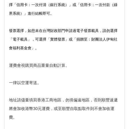
擇「信用卡：一次付清（銀行系統）」或「信用卡：一次付款（綠
界系統）」進行結帳即可。 
發票選擇，如您未在台灣財政部門申請過電子發票載具，請勿選擇
「電子載具」，可選擇「實體發票」或「捐贈至：財團法人伊甸社
會福利基金會」。
運費會視購買商品重量自動計算。
一律以空運寄送。
地址請儘量填寫香港工商地區，勿填偏遠地區，否則順豐速遞
將會加收港幣30元運費，或至順豐自取點取件則不會加收運
費。