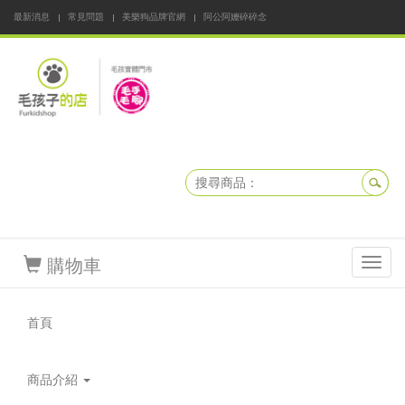
最新消息
常見問題
美樂狗品牌官網
阿公阿嬤碎碎念
DNKBOX 寵鮮配
寵安快易通
毛孩子的店
毛孩健康鮮食同好會
購物車
Toggl
navig
首頁
商品介紹