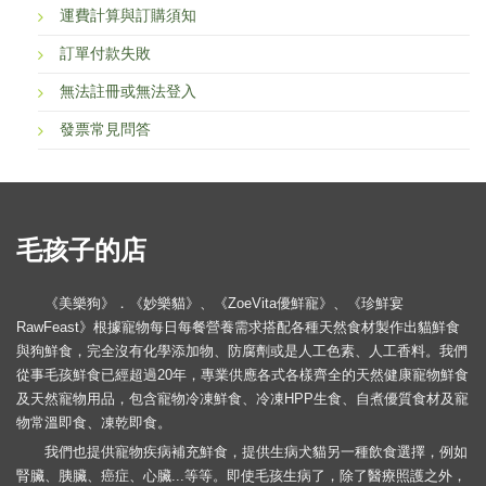
運費計算與訂購須知
訂單付款失敗
無法註冊或無法登入
發票常見問答
毛孩子的店
《美樂狗》．《妙樂貓》、《ZoeVita優鮮寵》、《珍鮮宴
RawFeast》根據寵物每日每餐營養需求搭配各種天然食材製作出貓鮮食
與狗鮮食，完全沒有化學添加物、防腐劑或是人工色素、人工香料。我們
從事毛孩鮮食已經超過20年，專業供應各式各樣齊全的天然健康寵物鮮食
及天然寵物用品，包含寵物冷凍鮮食、冷凍HPP生食、自煮優質食材及寵
物常溫即食、凍乾即食。
我們也提供寵物疾病補充鮮食，提供生病犬貓另一種飲食選擇，例如
腎臟、胰臟、癌症、心臟...等等。即使毛孩生病了，除了醫療照護之外，