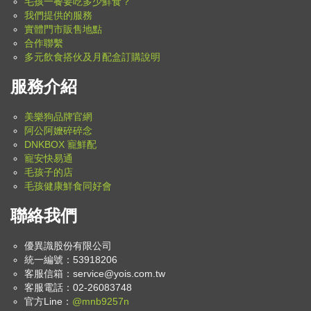
毛孩一餐要吃多少鮮食？
我們提供的服務
實體門市販售地點
合作聯繫
多元飲食搭伙及月配盒訂購說明
服務介紹
美樂狗品牌官網
阿公阿嬤碎碎念
DNKBOX 寵鮮配
寵安快易通
毛孩子的店
毛孩健康鮮食同好會
聯絡我們
優異識股份有限公司
統一編號：53918206
客服信箱：
service@yois.com.tw
客服電話：02-26083748
官方Line：
@mnb9257n