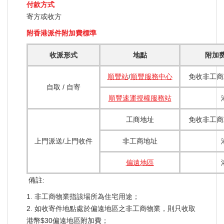
付款方式
寄方或收方
附香港派件附加費標準
收派形式
地點
附加费
順豐站
/
順豐服務中心
免收非工商
自取 / 自寄
順豐速運授權服務站
工商地址
免收非工商
上門派送/上門收件
非工商地址
偏遠地區
備註:
1. 非工商物業指該場所為住宅用途；
2. 如收寄件地點處於偏遠地區之非工商物業，則只收取
港幣$30偏遠地區附加費；