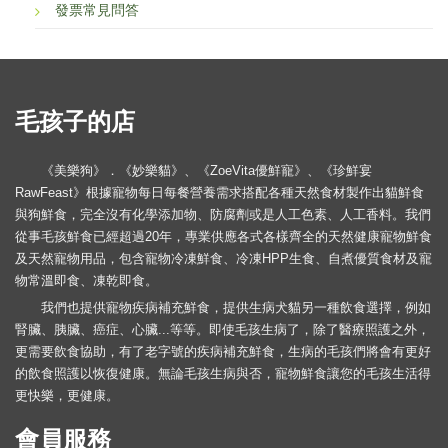
發票常見問答
毛孩子的店
《美樂狗》．《妙樂貓》、《ZoeVita優鮮寵》、《珍鮮宴
RawFeast》根據寵物每日每餐營養需求搭配各種天然食材製作出貓鮮食
與狗鮮食，完全沒有化學添加物、防腐劑或是人工色素、人工香料。我們
從事毛孩鮮食已經超過20年，專業供應各式各樣齊全的天然健康寵物鮮食
及天然寵物用品，包含寵物冷凍鮮食、冷凍HPP生食、自煮優質食材及寵
物常溫即食、凍乾即食。
我們也提供寵物疾病補充鮮食，提供生病犬貓另一種飲食選擇，例如
腎臟、胰臟、癌症、心臟...等等。即使毛孩生病了，除了醫療照護之外，
更需要飲食協助，有了老字號的疾病補充鮮食，生病的毛孩們將會有更好
的飲食照護以恢復健康。無論毛孩生病與否，寵物鮮食讓您的毛孩生活得
更快樂，更健康。
會員服務