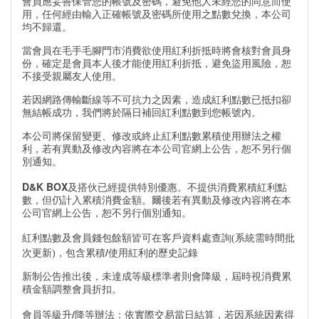
會員應妥善保管您的帳號及密碼，避免他人未經您的同意而使
用，任何經由輸入正確帳號及密碼所使用之點數兌換，本公司
均不歸還。
當會員在毛手毛腳門市消費欲使用紅利折抵時將會核對會員身
份，確定是會員本人後才能使用紅利折抵，避免盜用風險，恕
不接受親屬友人使用。
若因網路傳輸斷線等不可抗力之因素，造成紅利點數已抵扣卻
無結帳成功，我們將於隔日補回紅利點數到您帳號內。
本公司將保留變更、修改或終止紅利點數累積使用辦法之權
利，若有異動及修改內容將在本公司官網上公告，恕不另行個
別通知。
D&K BOX
及搭伙已經提供特別優惠。不提供消費累積紅利點
數，但仍計入累積消費金額。爾後若有異動及修改內容將在本
公司官網上公告，恕不另行個別通知。
紅利點數及會員錢包餘額皆可在客戶資料處查詢(系統需時間批
/
次更新)，包含累積
使用紅利的歷史記錄
新制公告推出後，未達成等級標準者則會降級，屆時視消費累
積金額調整會員折扣。
/
會員等級升
降等辦法：依實際交易當日結算，若因系統因素得