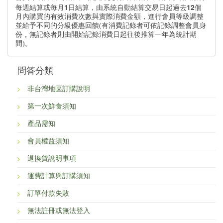
1
12
每週結算或每月
日結算，由系統自動結算交易日起過去
個
月內購買的有效消費次數與實際消費金額，進行會員等級調整
並給予不同的分級優惠回饋(有消費記錄者可依記錄調整會員身
份，無記錄者則由開始記錄消費日起往後推算一年為統計期
間)。
問答分類
非台灣地區訂購說明
第一次鮮食須知
產品需知
會員權益須知
退換貨說明事項
運費計算與訂購須知
訂單付款失敗
無法註冊或無法登入