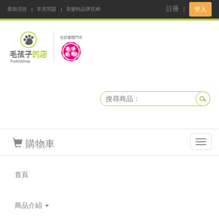
註冊
｜
登入
最新消息
常見問題
美樂狗品牌官網
阿公阿嬤碎碎念
DNKBOX 寵鮮配
寵安快易通
毛孩子的店
毛孩健康鮮食同好會
購物車
Toggl
navig
首頁
商品介紹