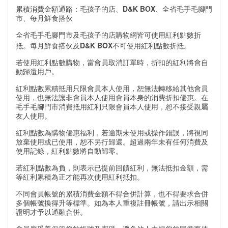
D&K BOX
累積消費金額通路：毛孩子的店、
、全省毛手毛腳門
市、每月鮮食搭伙
全省毛手毛腳門市及毛孩子的店購物網皆可使用紅利點數折
D&K BOX
抵。每月鮮食搭伙及
不可使用紅利點數折抵。
若使用紅利點數購物，當會員取消訂單時，折扣的紅利將會自
動歸還用戶。
紅利點數累積抵用只限會員本人使用，恕無法轉移給其他會員
使用，也無法讓非會員本人使用會員本身的消費折扣優惠。在
毛手毛腳門市消費抵用紅利只限會員本人使用，恕不接受親屬
友人使用。
紅利點數為購物優惠福利，若逾期未使用或操作錯誤，將視同
放棄使用或已使用，恕不另行歸還。超過兩年未有任何消費及
使用記錄，紅利點數將自動歸零。
若紅利點數為負，則表示已提前回饋紅利，無法抵扣金額，需
等紅利累積為正才能再次使用紅利抵扣。
不同會員帳號的累積消費金額不得合併計算，也不得要求合併
多個帳號換得升等標準。如為本人重複註冊帳號，請出示相關
證明才予以通融合併。