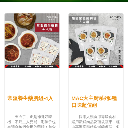
常溫養生藥膳組-4入
MAC大主廚系列5種
口味超值組
天冷了，正是補身好時
採用人類食用等級食材，
機，不只主人要補，毛孩子也
選用新鮮肉品及頂級蔬果，經
有適合牠們食用的藥膳！包含
由高溫高壓特殊滅菌處理，多