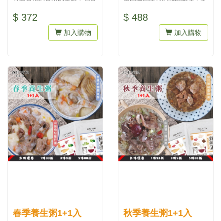
何首烏雞盅、人參雞盅、當歸
層鋁箔袋包裝，維持食物原
$ 372
$ 488
羊肉爐...
味，提...
加入購物
加入購物
春季養生粥1+1入
秋季養生粥1+1入