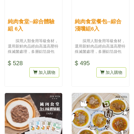
純肉食堂--綜合體驗
純肉食堂餐包--綜合
組 6入
淺嚐組6入
採用人類食用等級食材，
採用人類食用等級食材，
選用新鮮肉品經由高溫高壓特
選用新鮮肉品經由高溫高壓特
殊滅菌處理，多層鋁箔袋包
殊滅菌處理，多層鋁箔袋包
裝，維持食物原味，提供早餐
裝，維持食物原味，提供早餐
$ 528
$ 495
即食、...
即食、...
加入購物
加入購物