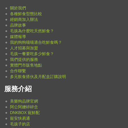
關於我們
各種鮮食型態比較
經銷商加入辦法
品牌故事
毛孩為什麼吃天然鮮食？
媒體報導
我的狗狗喵喵適合吃鮮食嗎？
人才招募與加盟
毛孩一餐要吃多少鮮食？
我們提供的服務
實體門市販售地點
合作聯繫
多元飲食搭伙及月配盒訂購說明
服務介紹
美樂狗品牌官網
阿公阿嬤碎碎念
DNKBOX 寵鮮配
寵安快易通
毛孩子的店