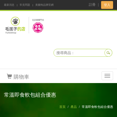
註冊
｜
登入
最新消息
常見問題
美樂狗品牌官網
阿公阿嬤碎碎念
DNKBOX 寵鮮配
寵安快易通
毛孩子的店
毛孩健康鮮食同好會
購物車
Toggl
navig
常溫即食軟包組合優惠
首頁
產品
常溫即食軟包組合優惠