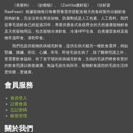
《美樂狗》．《妙樂貓》、《ZoeVita優鮮寵》、《珍鮮宴
RawFeast》根據寵物每日每餐營養需求搭配各種天然食材製作出貓鮮食
與狗鮮食，完全沒有化學添加物、防腐劑或是人工色素、人工香料。我們
從事毛孩鮮食已經超過20年，專業供應各式各樣齊全的天然健康寵物鮮食
及天然寵物用品，包含寵物冷凍鮮食、冷凍HPP生食、自煮優質食材及寵
物常溫即食、凍乾即食。
我們也提供寵物疾病補充鮮食，提供生病犬貓另一種飲食選擇，例如
腎臟、胰臟、癌症、心臟...等等。即使毛孩生病了，除了醫療照護之外，
更需要飲食協助，有了老字號的疾病補充鮮食，生病的毛孩們將會有更好
的飲食照護以恢復健康。無論毛孩生病與否，寵物鮮食讓您的毛孩生活得
更快樂，更健康。
會員服務
會員登入
註冊會員
忘記密碼
帳號管理
關於我們