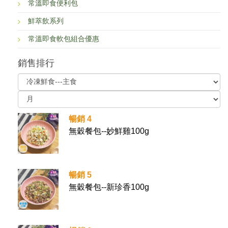
常溫即食便利包
鮮萃飲系列
常溫即食軟包組合優惠
銷售排行
暢銷 4
無穀餐包--妙鮮雞100g
暢銷 5
無穀餐包--新珍香100g