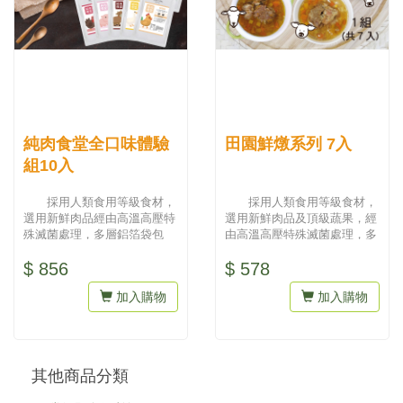
純肉食堂全口味體驗
田園鮮燉系列 7入
組10入
採用人類食用等級食材，
採用人類食用等級食材，
選用新鮮肉品經由高溫高壓特
選用新鮮肉品及頂級蔬果，經
殊滅菌處理，多層鋁箔袋包
由高溫高壓特殊滅菌處理，多
裝，維持食物原味，提供早餐
層鋁箔袋包裝，維持食物原
$ 856
$ 578
即食、...
味，提...
加入購物
加入購物
其他商品分類