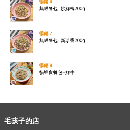
暢銷 6
無穀餐包--妙鮮鴨200g
暢銷 7
無穀餐包--新珍香200g
暢銷 8
貓鮮食餐包--鮮牛
毛孩子的店