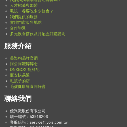
人才招募與加盟
毛孩一餐要吃多少鮮食？
我們提供的服務
實體門市販售地點
合作聯繫
多元飲食搭伙及月配盒訂購說明
服務介紹
美樂狗品牌官網
阿公阿嬤碎碎念
DNKBOX 寵鮮配
寵安快易通
毛孩子的店
毛孩健康鮮食同好會
聯絡我們
優異識股份有限公司
統一編號：53918206
客服信箱：
service@yois.com.tw