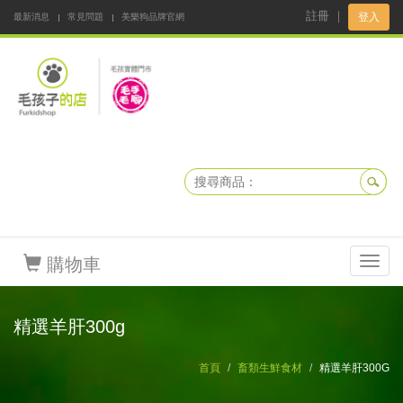
註冊
｜
登入
最新消息
常見問題
美樂狗品牌官網
阿公阿嬤碎碎念
DNKBOX 寵鮮配
寵安快易通
毛孩子的店
毛孩健康鮮食同好會
購物車
Toggl
navig
精選羊肝300g
首頁
畜類生鮮食材
精選羊肝300G