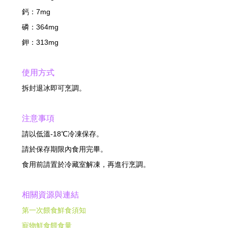
鈣：7mg
磷：364mg
鉀：313mg
使用方式
拆封退冰即可烹調。
注意事項
請以低溫-18℃冷凍保存。
請於保存期限內食用完畢。
食用前請置於冷藏室解凍，再進行烹調。
相關資源與連結
第一次餵食鮮食須知
寵物鮮食餵食量