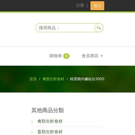
註冊
｜
登入
購物車
會員專區
0
首頁
禽類生鮮食材
精選雞內臟組合300G
其他商品分類
禽類生鮮食材
畜類生鮮食材