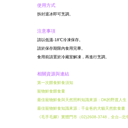
使用方式
拆封退冰即可烹調。
注意事項
請以低溫-18℃冷凍保存。
請於保存期限內食用完畢。
食用前請置於冷藏室解凍，再進行烹調。
相關資源與連結
第一次餵食鮮食須知
寵物鮮食餵食量
最佳寵物鮮食與天然照料知識來源：DK的野渡人生
最佳寵物鮮食知識來源：千金爸的犬貓天然飲食書
《毛手毛腳》實體門市（02)2608-3748，全台--