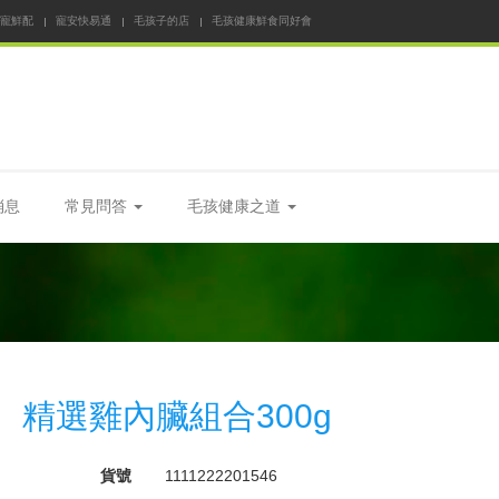
 寵鮮配
寵安快易通
毛孩子的店
毛孩健康鮮食同好會
消息
常見問答
毛孩健康之道
精選雞內臟組合300g
貨號
1111222201546