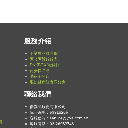
服務介紹
美樂狗品牌官網
阿公阿嬤碎碎念
DNKBOX 寵鮮配
寵安快易通
毛孩子的店
毛孩健康鮮食同好會
聯絡我們
優異識股份有限公司
統一編號：53918206
客服信箱：
service@yois.com.tw
明
客服電話：02-26083748