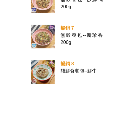
200g
暢銷 7
無穀餐包--新珍香
200g
暢銷 8
貓鮮食餐包--鮮牛