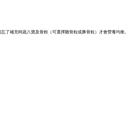
別忘了補充時蔬八寶及骨粉（可選擇雞骨粒或豚骨粒）才會營養均衡。