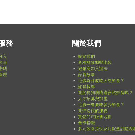
服務
關於我們
登入
關於我們
會員
各種鮮食型態比較
密碼
經銷商加入辦法
管理
品牌故事
毛孩為什麼吃天然鮮食？
媒體報導
我的狗狗喵喵適合吃鮮食嗎？
人才招募與加盟
毛孩一餐要吃多少鮮食？
我們提供的服務
實體門市販售地點
合作聯繫
多元飲食搭伙及月配盒訂購說