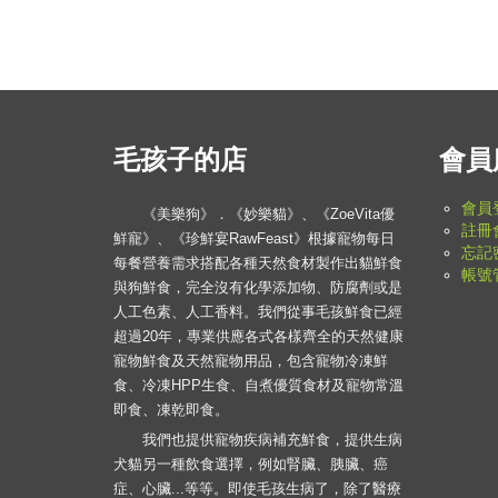
毛孩子的店
會員
會員
《美樂狗》．《妙樂貓》、《ZoeVita優
註冊
鮮寵》、《珍鮮宴RawFeast》根據寵物每日
忘記
每餐營養需求搭配各種天然食材製作出貓鮮食
帳號
與狗鮮食，完全沒有化學添加物、防腐劑或是
人工色素、人工香料。我們從事毛孩鮮食已經
超過20年，專業供應各式各樣齊全的天然健康
寵物鮮食及天然寵物用品，包含寵物冷凍鮮
食、冷凍HPP生食、自煮優質食材及寵物常溫
即食、凍乾即食。
我們也提供寵物疾病補充鮮食，提供生病
犬貓另一種飲食選擇，例如腎臟、胰臟、癌
症、心臟...等等。即使毛孩生病了，除了醫療