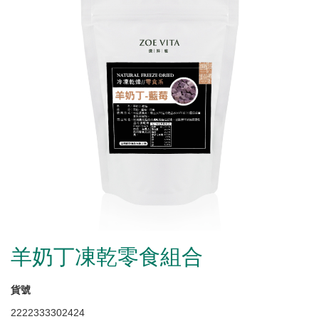
羊奶丁凍乾零食組合
貨號
2222333302424