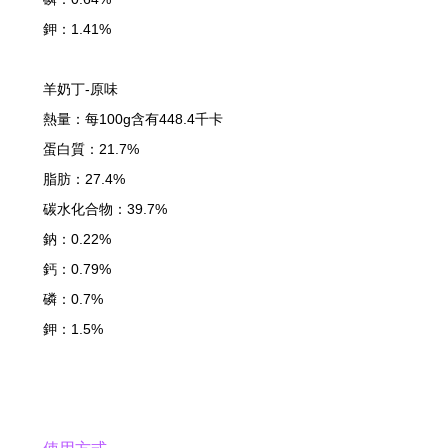
鉀：1.41%
羊奶丁-原味
熱量：每100g含有448.4千卡
蛋白質：21.7%
脂肪：27.4%
碳水化合物：39.7%
鈉：0.22%
鈣：0.79%
磷：0.7%
鉀：1.5%