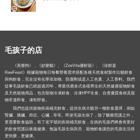
毛孩子的店
《美樂狗》．《妙樂貓》、《ZoeVita優鮮寵》、《珍鮮宴
RawFeast》根據寵物每日每餐營養需求搭配各種天然食材製作出貓鮮食
與狗鮮食，完全沒有化學添加物、防腐劑或是人工色素、人工香料。我們
從事毛孩鮮食已經超過20年，專業供應各式各樣齊全的天然健康寵物鮮食
及天然寵物用品，包含寵物冷凍鮮食、冷凍HPP生食、自煮優質食材及寵
物常溫即食、凍乾即食。
我們也提供寵物疾病補充鮮食，提供生病犬貓另一種飲食選擇，例如
腎臟、胰臟、癌症、心臟...等等。即使毛孩生病了，除了醫療照護之外，
更需要飲食協助，有了老字號的疾病補充鮮食，生病的毛孩們將會有更好
的飲食照護以恢復健康。無論毛孩生病與否，寵物鮮食讓您的毛孩生活得
更快樂，更健康。