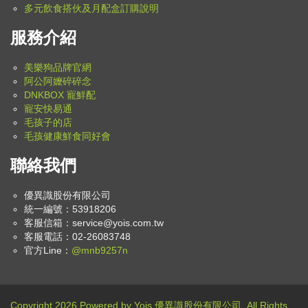
多元飲食搭伙及月配盒訂購說明
服務介紹
美樂狗品牌官網
阿公阿嬤碎碎念
DNKBOX 寵鮮配
寵安快易通
毛孩子的店
毛孩健康鮮食同好會
聯絡我們
優異識股份有限公司
統一編號：53918206
客服信箱：
service@yois.com.tw
客服電話：02-26083748
官方Line：
@mnb9257n
Copyright 2026 Powered by Yois 優異識股份有限公司. All Rights