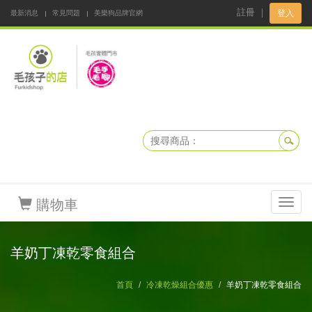
註冊
｜
登入
最新消息
常見問題
美樂狗品牌官網
阿公阿嬤碎碎念
DNKBOX 寵鮮配
寵安快易通
毛孩子的店
毛孩健康鮮食同好會
購物車
Toggl
navig
羊奶丁凍乾零食組合
首頁
冷凍乾燥組合優惠
羊奶丁凍乾零食組合