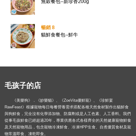
無穀餐包--新珍香200g
暢銷 8
貓鮮食餐包--鮮牛
毛孩子的店
《美樂狗》．《妙樂貓》、《ZoeVita優鮮寵》、《珍鮮宴
RawFeast》根據寵物每日每餐營養需求搭配各種天然食材製作出貓鮮食
與狗鮮食，完全沒有化學添加物、防腐劑或是人工色素、人工香料。我們
從事毛孩鮮食已經超過20年，專業供應各式各樣齊全的天然健康寵物鮮食
及天然寵物用品，包含寵物冷凍鮮食、冷凍HPP生食、自煮優質食材及寵
物常溫即食、凍乾即食。