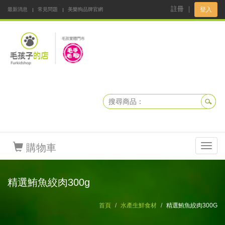
註冊
｜
登入
最新消息
常見問題
美樂狗品牌官網
阿公阿嬤碎碎念
DNKBOX 寵鮮配
寵安快易通
毛孩子的店
毛孩健康鮮食同好會
購物車
Toggl
navig
精選鮪魚絞肉300g
首頁
水產生鮮食材
精選鮪魚絞肉300G