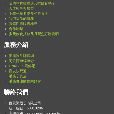
我的狗狗喵喵適合吃鮮食嗎？
人才招募與加盟
毛孩一餐要吃多少鮮食？
我們提供的服務
實體門市販售地點
合作聯繫
多元飲食搭伙及月配盒訂購說明
服務介紹
美樂狗品牌官網
阿公阿嬤碎碎念
DNKBOX 寵鮮配
寵安快易通
毛孩子的店
毛孩健康鮮食同好會
聯絡我們
優異識股份有限公司
統一編號：53918206
客服信箱：
service@yois.com.tw