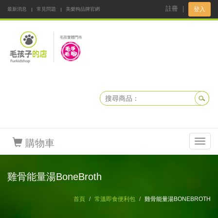
註冊
｜
登入
最新消息
常見問題
美樂狗品牌官網
阿公阿嬤碎碎念
DNKBOX 寵鮮配
寵安快易通
毛孩子的店
毛孩健康鮮食同好會
購物車
Toggl
navig
雞骨能量湯BoneBroth
首頁
常溫即食便利包
雞骨能量湯BONEBROTH