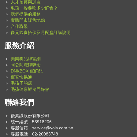
人才招募與加盟
毛孩一餐要吃多少鮮食？
我們提供的服務
實體門市販售地點
合作聯繫
多元飲食搭伙及月配盒訂購說明
服務介紹
美樂狗品牌官網
阿公阿嬤碎碎念
DNKBOX 寵鮮配
寵安快易通
毛孩子的店
毛孩健康鮮食同好會
聯絡我們
優異識股份有限公司
統一編號：53918206
客服信箱：
service@yois.com.tw
客服電話：02-26083748