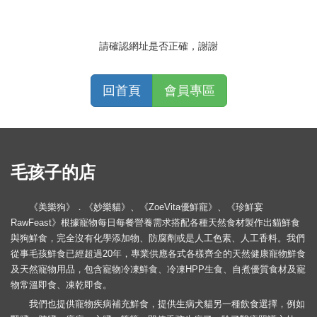
請確認網址是否正確，謝謝
回首頁
會員專區
毛孩子的店
《美樂狗》．《妙樂貓》、《ZoeVita優鮮寵》、《珍鮮宴
RawFeast》根據寵物每日每餐營養需求搭配各種天然食材製作出貓鮮食
與狗鮮食，完全沒有化學添加物、防腐劑或是人工色素、人工香料。我們
從事毛孩鮮食已經超過20年，專業供應各式各樣齊全的天然健康寵物鮮食
及天然寵物用品，包含寵物冷凍鮮食、冷凍HPP生食、自煮優質食材及寵
物常溫即食、凍乾即食。
我們也提供寵物疾病補充鮮食，提供生病犬貓另一種飲食選擇，例如