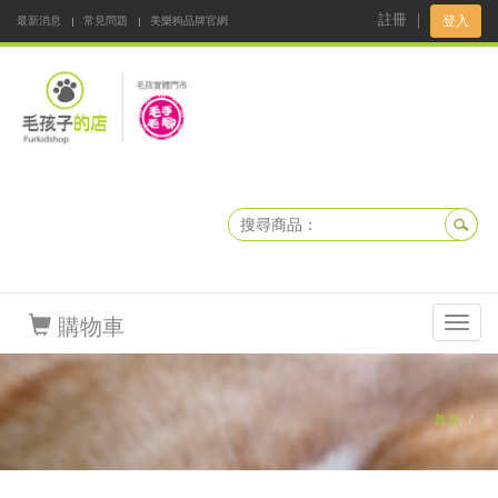
註冊
｜
登入
最新消息
常見問題
美樂狗品牌官網
阿公阿嬤碎碎念
DNKBOX 寵鮮配
寵安快易通
毛孩子的店
毛孩健康鮮食同好會
購物車
Toggl
navig
首頁