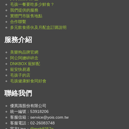
毛孩一餐要吃多少鮮食？
我們提供的服務
實體門市販售地點
合作聯繫
多元飲食搭伙及月配盒訂購說明
服務介紹
美樂狗品牌官網
阿公阿嬤碎碎念
DNKBOX 寵鮮配
寵安快易通
毛孩子的店
毛孩健康鮮食同好會
聯絡我們
優異識股份有限公司
統一編號：53918206
客服信箱：
service@yois.com.tw
客服電話：02-26083748
官方Line：
@mnb9257n