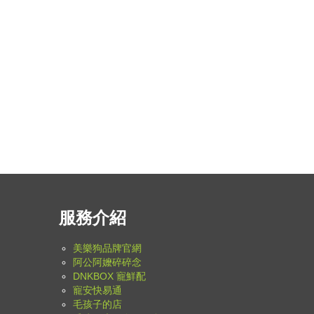
服務介紹
美樂狗品牌官網
阿公阿嬤碎碎念
DNKBOX 寵鮮配
寵安快易通
毛孩子的店