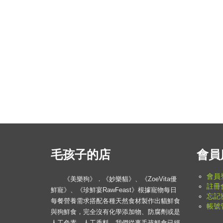
毛孩子的店
會員
會員
《美樂狗》．《妙樂貓》、《ZoeVita優
註冊
鮮寵》、《珍鮮宴RawFeast》根據寵物每日
忘記
每餐營養需求搭配各種天然食材製作出貓鮮食
帳號
與狗鮮食，完全沒有化學添加物、防腐劑或是
人工色素、人工香料。我們從事毛孩鮮食已經