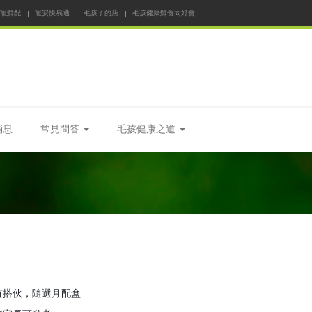
 寵鮮配
寵安快易通
毛孩子的店
毛孩健康鮮食同好會
消息
常見問答
毛孩健康之道
有搭伙，隨選月配盒