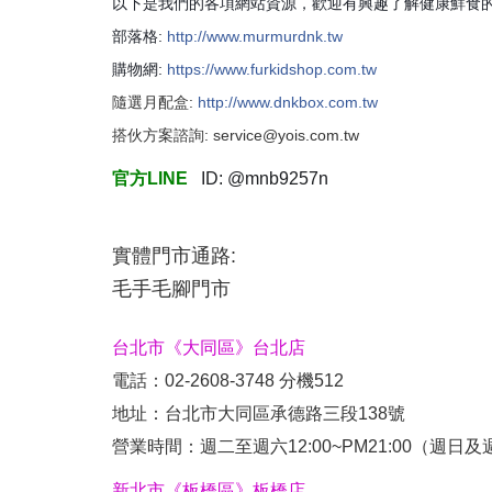
以下是我們的各項網站資源，歡迎有興趣了解健康鮮食
部落格:
http://www.murmurdnk.tw
購物網:
https://www.furkidshop.com.tw
隨選月配盒:
http://www.dnkbox.com.tw
搭伙方案諮詢:
service@yois.com.tw
官方LINE
ID: @mnb9257n
實體門市通路:
毛手毛腳門市
台北市《大同區》台北店
電話：02-2608-3748 分機512
地址：
台北市大同區承德路三段138號
營業時間：週二至週六12:00~PM21:00（週日
新北市《板橋區》板橋店