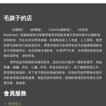
毛孩子的店
《美樂狗》．《妙樂貓》、《ZoeVita優鮮寵》、《珍鮮宴
RawFeast》根據寵物每日每餐營養需求搭配各種天然食材製作出貓鮮食
與狗鮮食，完全沒有化學添加物、防腐劑或是人工色素、人工香料。我們
從事毛孩鮮食已經超過20年，專業供應各式各樣齊全的天然健康寵物鮮食
及天然寵物用品，包含寵物冷凍鮮食、冷凍HPP生食、自煮優質食材及寵
物常溫即食、凍乾即食。
我們也提供寵物疾病補充鮮食，提供生病犬貓另一種飲食選擇，例如
腎臟、胰臟、癌症、心臟...等等。即使毛孩生病了，除了醫療照護之外，
更需要飲食協助，有了老字號的疾病補充鮮食，生病的毛孩們將會有更好
的飲食照護以恢復健康。無論毛孩生病與否，寵物鮮食讓您的毛孩生活得
更快樂，更健康。
會員服務
會員登入