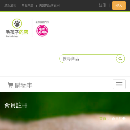
註冊
｜
登入
最新消息
常見問題
美樂狗品牌官網
阿公阿嬤碎碎念
DNKBOX 寵鮮配
寵安快易通
毛孩子的店
毛孩健康鮮食同好會
購物車
Toggl
navig
會員註冊
首頁
會員註冊