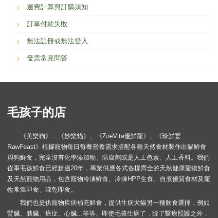
運費計算與訂購須知
訂單付款失敗
無法註冊或無法登入
發票常見問答
毛孩子的店
《美樂狗》．《妙樂貓》、《ZoeVita優鮮寵》、《珍鮮宴
RawFeast》根據寵物每日每餐營養需求搭配各種天然食材製作出貓鮮食
與狗鮮食，完全沒有化學添加物、防腐劑或是人工色素、人工香料。我們
從事毛孩鮮食已經超過20年，專業供應各式各樣齊全的天然健康寵物鮮食
及天然寵物用品，包含寵物冷凍鮮食、冷凍HPP生食、自煮優質食材及寵
物常溫即食、凍乾即食。
我們也提供寵物疾病補充鮮食，提供生病犬貓另一種飲食選擇，例如
腎臟、胰臟、癌症、心臟...等等。即使毛孩生病了，除了醫療照護之外，