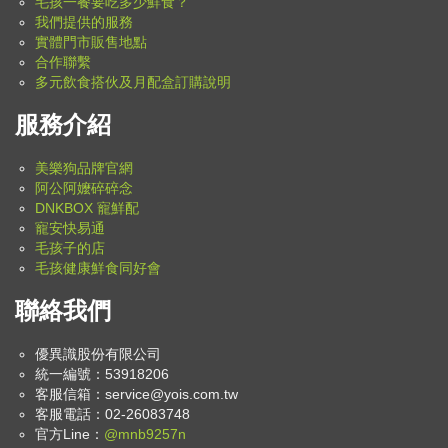
毛孩一餐要吃多少鮮食？
我們提供的服務
實體門市販售地點
合作聯繫
多元飲食搭伙及月配盒訂購說明
服務介紹
美樂狗品牌官網
阿公阿嬤碎碎念
DNKBOX 寵鮮配
寵安快易通
毛孩子的店
毛孩健康鮮食同好會
聯絡我們
優異識股份有限公司
統一編號：53918206
客服信箱：
service@yois.com.tw
客服電話：02-26083748
官方Line：
@mnb9257n