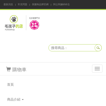
最新消息
常見問題
美樂狗品牌官網
阿公阿嬤碎碎念
DNKBOX 寵鮮配
寵安快易通
毛孩子的店
毛孩健康鮮食同好會
購物車
Toggl
navig
首頁
商品介紹