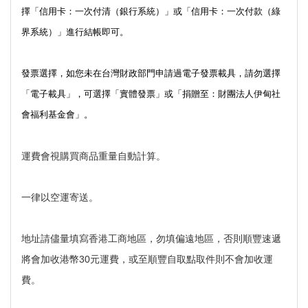
擇「信用卡：一次付清（銀行系統）」或「信用卡：一次付款（綠
界系統）」進行結帳即可。 
發票選擇，如您未在台灣財政部門申請過電子發票載具，請勿選擇
「電子載具」，可選擇「實體發票」或「捐贈至：財團法人伊甸社
會福利基金會」。
運費會視購買商品重量自動計算。
一律以空運寄送。
地址請儘量填寫香港工商地區，勿填偏遠地區，否則順豐速遞
將會加收港幣30元運費，或至順豐自取點取件則不會加收運
費。