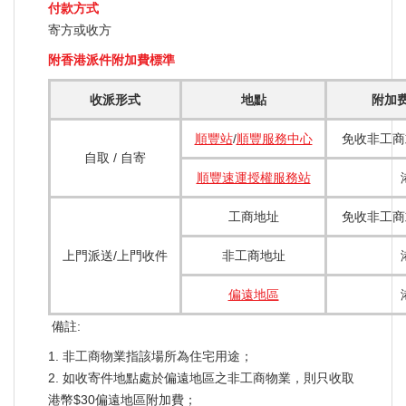
付款方式
寄方或收方
附香港派件附加費標準
收派形式
地點
附加费
順豐站
/
順豐服務中心
免收非工商
自取 / 自寄
順豐速運授權服務站
工商地址
免收非工商
上門派送/上門收件
非工商地址
偏遠地區
備註:
1. 非工商物業指該場所為住宅用途；
2. 如收寄件地點處於偏遠地區之非工商物業，則只收取
港幣$30偏遠地區附加費；