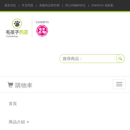
最新消息
常見問題
美樂狗品牌官網
阿公阿嬤碎碎念
DNKBOX 寵鮮配
寵安快易通
毛孩子的店
毛孩健康鮮食同好會
購物車
Toggl
navig
首頁
商品介紹