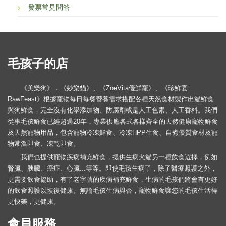
發票常見問答
毛孩子的店
《美樂狗》．《妙樂貓》、《ZoeVita優鮮寵》、《珍鮮宴
RawFeast》根據寵物每日每餐營養需求搭配各種天然食材製作出貓鮮食
與狗鮮食，完全沒有化學添加物、防腐劑或是人工色素、人工香料。我們
從事毛孩鮮食已經超過20年，專業供應各式各樣齊全的天然健康寵物鮮食
及天然寵物用品，包含寵物冷凍鮮食、冷凍HPP生食、自煮優質食材及寵
物常溫即食、凍乾即食。
我們也提供寵物疾病補充鮮食，提供生病犬貓另一種飲食選擇，例如
腎臟、胰臟、癌症、心臟...等等。即使毛孩生病了，除了醫療照護之外，
更需要飲食協助，有了老字號的疾病補充鮮食，生病的毛孩們將會有更好
的飲食照護以恢復健康。無論毛孩生病與否，寵物鮮食讓您的毛孩生活得
更快樂，更健康。
會員服務