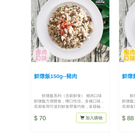
鮮燉飯150g--豬肉
鮮燉飯
鮮燉飯系列（含穀鮮食） 豬肉口味
鮮
鮮燉飯方便餵食，嗜口性佳。多種口味，
鮮燉飯
長期食用可達到鮮食營養均衡，多樣輪...
長期食
$ 70
$ 88
加入購物