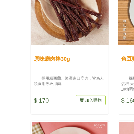
原味鹿肉棒30g
角豆雞
採用紐西蘭、澳洲進口鹿肉，皆為人
採
類食用等級用肉。 ...
烘培 
加物調
$ 170
$ 16
加入購物