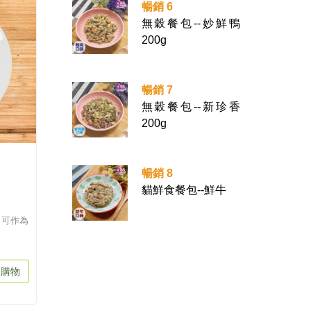
暢銷 6
無穀餐包--妙鮮鴨
200g
暢銷 7
無穀餐包--新珍香
200g
暢銷 8
貓鮮食餐包--鮮牛
 可作為
入購物