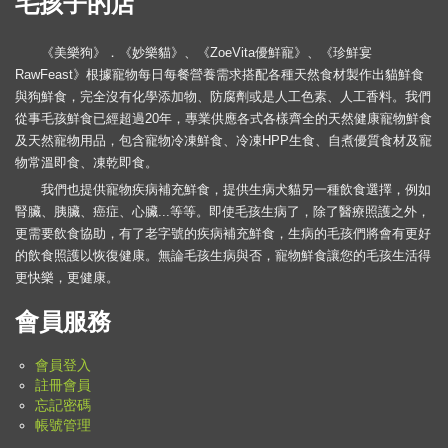
毛孩子的店
《美樂狗》．《妙樂貓》、《ZoeVita優鮮寵》、《珍鮮宴
RawFeast》根據寵物每日每餐營養需求搭配各種天然食材製作出貓鮮食
與狗鮮食，完全沒有化學添加物、防腐劑或是人工色素、人工香料。我們
從事毛孩鮮食已經超過20年，專業供應各式各樣齊全的天然健康寵物鮮食
及天然寵物用品，包含寵物冷凍鮮食、冷凍HPP生食、自煮優質食材及寵
物常溫即食、凍乾即食。
我們也提供寵物疾病補充鮮食，提供生病犬貓另一種飲食選擇，例如
腎臟、胰臟、癌症、心臟...等等。即使毛孩生病了，除了醫療照護之外，
更需要飲食協助，有了老字號的疾病補充鮮食，生病的毛孩們將會有更好
的飲食照護以恢復健康。無論毛孩生病與否，寵物鮮食讓您的毛孩生活得
更快樂，更健康。
會員服務
會員登入
註冊會員
忘記密碼
帳號管理