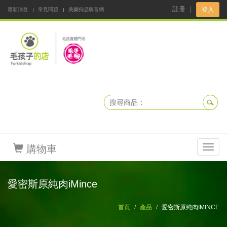
註冊
｜
登入
最新消息
常見問題
美樂狗品牌官網
阿公阿嬤碎碎念
DNKBOX 寵鮮配
寵安快易通
毛孩子的店
毛孩健康鮮食同好會
購物車
Toggl
navig
愛密斯原純肉iMince
首頁
產品
愛密斯原純肉IMINCE