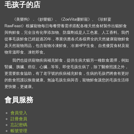
毛孩子的店
《美樂狗》．《妙樂貓》、《ZoeVita優鮮寵》、《珍鮮宴
RawFeast》根據寵物每日每餐營養需求搭配各種天然食材製作出貓鮮食
與狗鮮食，完全沒有化學添加物、防腐劑或是人工色素、人工香料。我們
從事毛孩鮮食已經超過20年，專業供應各式各樣齊全的天然健康寵物鮮食
及天然寵物用品，包含寵物冷凍鮮食、冷凍HPP生食、自煮優質食材及寵
物常溫即食、凍乾即食。
我們也提供寵物疾病補充鮮食，提供生病犬貓另一種飲食選擇，例如
腎臟、胰臟、癌症、心臟...等等。即使毛孩生病了，除了醫療照護之外，
更需要飲食協助，有了老字號的疾病補充鮮食，生病的毛孩們將會有更好
的飲食照護以恢復健康。無論毛孩生病與否，寵物鮮食讓您的毛孩生活得
更快樂，更健康。
會員服務
會員登入
註冊會員
忘記密碼
帳號管理