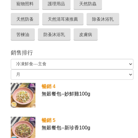
寵物照料
護理用品
天然防蟲
天然防蚤
天然清耳液推薦
除蚤沐浴乳
苦楝油
防蚤沐浴乳
皮膚病
銷售排行
暢銷 4
無穀餐包--妙鮮雞100g
暢銷 5
無穀餐包--新珍香100g