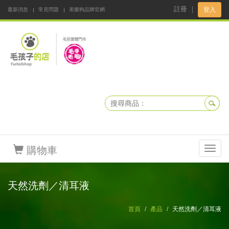
註冊
｜
登入
最新消息
常見問題
美樂狗品牌官網
阿公阿嬤碎碎念
DNKBOX 寵鮮配
寵安快易通
毛孩子的店
毛孩健康鮮食同好會
購物車
Toggl
navig
天然洗劑／清耳液
首頁
產品
天然洗劑／清耳液