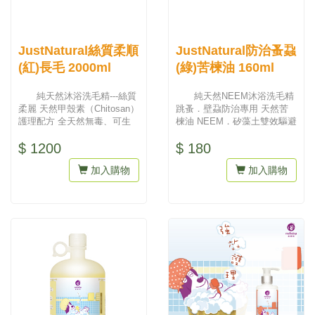
JustNatural絲質柔順
JustNatural防治蚤蝨
(紅)長毛 2000ml
(綠)苦楝油 160ml
純天然沐浴洗毛精---絲質
純天然NEEM沐浴洗毛精
柔麗 天然甲殼素（Chitosan）
跳蚤．壁蝨防治專用 天然苦
護理配方 全天然無毒、可生
楝油 NEEM．矽藻土雙效驅避
物分解且經美國國...
蚤蝨護理配方...
$ 1200
$ 180
加入購物
加入購物