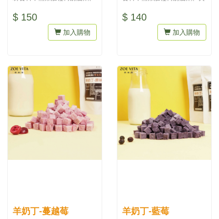
人工色素，吃得到天然與健
工色素，吃得到天然與健康。
$ 150
$ 140
康。為...
為最...
加入購物
加入購物
羊奶丁-蔓越莓
羊奶丁-藍莓