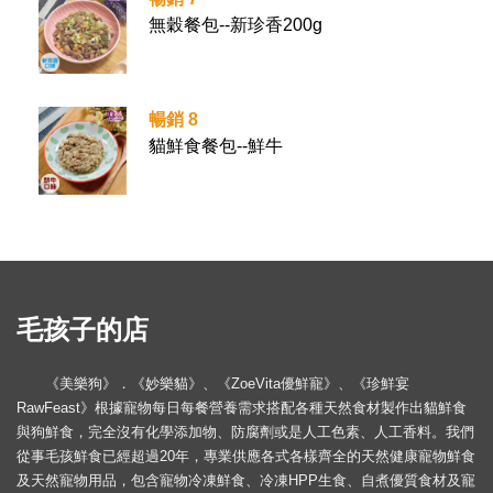
無穀餐包--新珍香200g
暢銷 8
貓鮮食餐包--鮮牛
毛孩子的店
《美樂狗》．《妙樂貓》、《ZoeVita優鮮寵》、《珍鮮宴
RawFeast》根據寵物每日每餐營養需求搭配各種天然食材製作出貓鮮食
與狗鮮食，完全沒有化學添加物、防腐劑或是人工色素、人工香料。我們
從事毛孩鮮食已經超過20年，專業供應各式各樣齊全的天然健康寵物鮮食
及天然寵物用品，包含寵物冷凍鮮食、冷凍HPP生食、自煮優質食材及寵