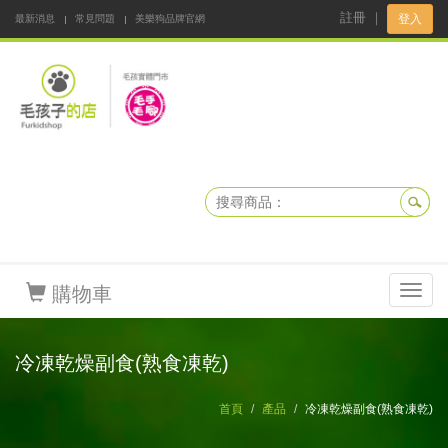
註冊
｜
登入
最新消息
常見問題
美樂狗品牌官網
阿公阿嬤碎碎念
DNKBOX 寵鮮配
寵安快易通
毛孩子的店
毛孩健康鮮食同好會
購物車
Toggl
navig
冷凍乾燥副食(熟食凍乾)
首頁
產品
冷凍乾燥副食(熟食凍乾)