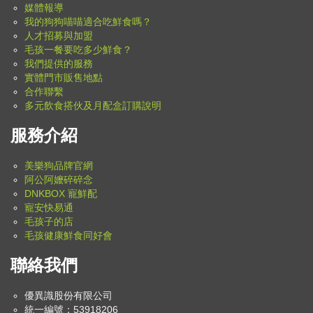
媒體報導
我的狗狗喵喵適合吃鮮食嗎？
人才招募與加盟
毛孩一餐要吃多少鮮食？
我們提供的服務
實體門市販售地點
合作聯繫
多元飲食搭伙及月配盒訂購說明
服務介紹
美樂狗品牌官網
阿公阿嬤碎碎念
DNKBOX 寵鮮配
寵安快易通
毛孩子的店
毛孩健康鮮食同好會
聯絡我們
優異識股份有限公司
統一編號：53918206