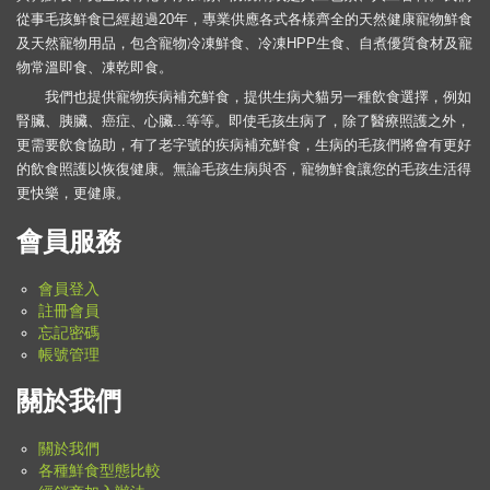
從事毛孩鮮食已經超過20年，專業供應各式各樣齊全的天然健康寵物鮮食
及天然寵物用品，包含寵物冷凍鮮食、冷凍HPP生食、自煮優質食材及寵
物常溫即食、凍乾即食。
我們也提供寵物疾病補充鮮食，提供生病犬貓另一種飲食選擇，例如
腎臟、胰臟、癌症、心臟...等等。即使毛孩生病了，除了醫療照護之外，
更需要飲食協助，有了老字號的疾病補充鮮食，生病的毛孩們將會有更好
的飲食照護以恢復健康。無論毛孩生病與否，寵物鮮食讓您的毛孩生活得
更快樂，更健康。
會員服務
會員登入
註冊會員
忘記密碼
帳號管理
關於我們
關於我們
各種鮮食型態比較