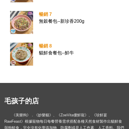
暢銷 7
無穀餐包--新珍香200g
暢銷 8
貓鮮食餐包--鮮牛
毛孩子的店
《美樂狗》．《妙樂貓》、《ZoeVita優鮮寵》、《珍鮮宴
RawFeast》根據寵物每日每餐營養需求搭配各種天然食材製作出貓鮮食
與狗鮮食，完全沒有化學添加物、防腐劑或是人工色素、人工香料。我們