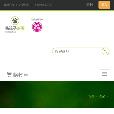
註冊
｜
登入
最新消息
常見問題
美樂狗品牌官網
阿公阿嬤碎碎念
DNKBOX 寵鮮配
寵安快易通
毛孩子的店
毛孩健康鮮食同好會
購物車
Toggl
navig
首頁
產品