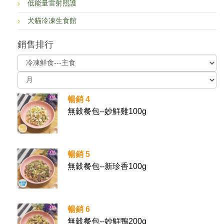
低能量雷射照護
犬貓冷凍生食館
銷售排行
暢銷 4
無穀餐包--妙鮮雞100g
暢銷 5
無穀餐包--新珍香100g
暢銷 6
無穀餐包--妙鮮鴨200g