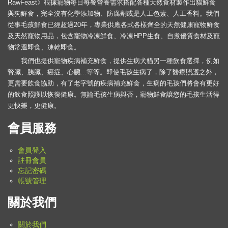
RawFeast》根據寵物每日每餐營養需求搭配各種天然食材製作出貓鮮食
與狗鮮食，完全沒有化學添加物、防腐劑或是人工色素、人工香料。我們
從事毛孩鮮食已經超過20年，專業供應各式各樣齊全的天然健康寵物鮮食
及天然寵物用品，包含寵物冷凍鮮食、冷凍HPP生食、自煮優質食材及寵
物常溫即食、凍乾即食。
我們也提供寵物疾病補充鮮食，提供生病犬貓另一種飲食選擇，例如
腎臟、胰臟、癌症、心臟...等等。即使毛孩生病了，除了醫療照護之外，
更需要飲食協助，有了老字號的疾病補充鮮食，生病的毛孩們將會有更好
的飲食照護以恢復健康。無論毛孩生病與否，寵物鮮食讓您的毛孩生活得
更快樂，更健康。
會員服務
會員登入
註冊會員
忘記密碼
帳號管理
關於我們
關於我們