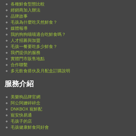
各種鮮食型態比較
經銷商加入辦法
品牌故事
毛孩為什麼吃天然鮮食？
媒體報導
我的狗狗喵喵適合吃鮮食嗎？
人才招募與加盟
毛孩一餐要吃多少鮮食？
我們提供的服務
實體門市販售地點
合作聯繫
多元飲食搭伙及月配盒訂購說明
服務介紹
美樂狗品牌官網
阿公阿嬤碎碎念
DNKBOX 寵鮮配
寵安快易通
毛孩子的店
毛孩健康鮮食同好會