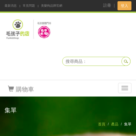
註冊
｜
登入
最新消息
常見問題
美樂狗品牌官網
阿公阿嬤碎碎念
DNKBOX 寵鮮配
寵安快易通
毛孩子的店
毛孩健康鮮食同好會
購物車
Toggl
navig
集單
首頁
產品
集單