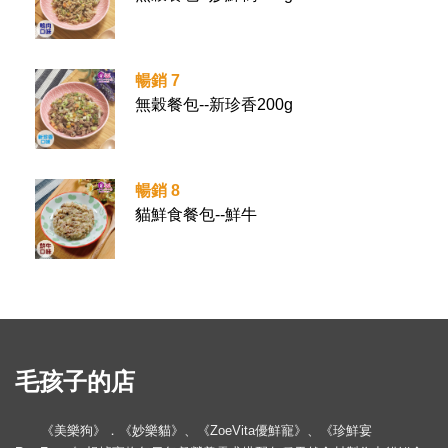
暢銷 7
無穀餐包--新珍香200g
暢銷 8
貓鮮食餐包--鮮牛
毛孩子的店
《美樂狗》．《妙樂貓》、《ZoeVita優鮮寵》、《珍鮮宴