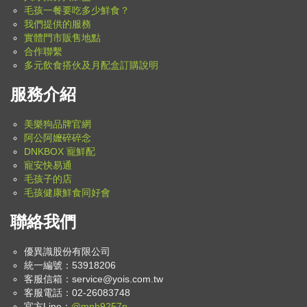
毛孩一餐要吃多少鮮食？
我們提供的服務
實體門市販售地點
合作聯繫
多元飲食搭伙及月配盒訂購說明
服務介紹
美樂狗品牌官網
阿公阿嬤碎碎念
DNKBOX 寵鮮配
寵安快易通
毛孩子的店
毛孩健康鮮食同好會
聯絡我們
優異識股份有限公司
統一編號：53918206
客服信箱：
service@yois.com.tw
客服電話：02-26083748
官方Line：
@mnb9257n