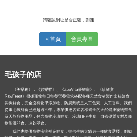
請確認網址是否正確，謝謝
回首頁
會員專區
毛孩子的店
《美樂狗》．《妙樂貓》、《ZoeVita優鮮寵》、《珍鮮宴
RawFeast》根據寵物每日每餐營養需求搭配各種天然食材製作出貓鮮食
與狗鮮食，完全沒有化學添加物、防腐劑或是人工色素、人工香料。我們
從事毛孩鮮食已經超過20年，專業供應各式各樣齊全的天然健康寵物鮮食
及天然寵物用品，包含寵物冷凍鮮食、冷凍HPP生食、自煮優質食材及寵
物常溫即食、凍乾即食。
我們也提供寵物疾病補充鮮食，提供生病犬貓另一種飲食選擇，例如