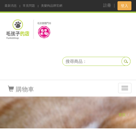
註冊
｜
登入
最新消息
常見問題
美樂狗品牌官網
阿公阿嬤碎碎念
DNKBOX 寵鮮配
寵安快易通
毛孩子的店
毛孩健康鮮食同好會
購物車
Toggl
navig
首頁