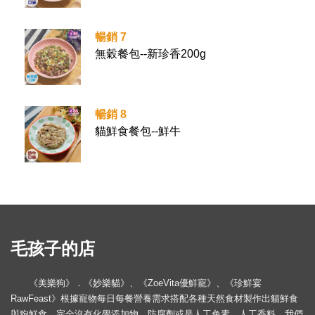
暢銷 7
無穀餐包--新珍香200g
暢銷 8
貓鮮食餐包--鮮牛
毛孩子的店
《美樂狗》．《妙樂貓》、《ZoeVita優鮮寵》、《珍鮮宴
RawFeast》根據寵物每日每餐營養需求搭配各種天然食材製作出貓鮮食
與狗鮮食，完全沒有化學添加物、防腐劑或是人工色素、人工香料。我們