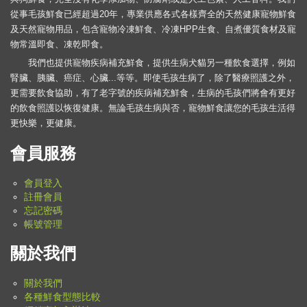
從事毛孩鮮食已經超過20年，專業供應各式各樣齊全的天然健康寵物鮮食
及天然寵物用品，包含寵物冷凍鮮食、冷凍HPP生食、自煮優質食材及寵
物常溫即食、凍乾即食。
我們也提供寵物疾病補充鮮食，提供生病犬貓另一種飲食選擇，例如
腎臟、胰臟、癌症、心臟...等等。即使毛孩生病了，除了醫療照護之外，
更需要飲食協助，有了老字號的疾病補充鮮食，生病的毛孩們將會有更好
的飲食照護以恢復健康。無論毛孩生病與否，寵物鮮食讓您的毛孩生活得
更快樂，更健康。
會員服務
會員登入
註冊會員
忘記密碼
帳號管理
關於我們
關於我們
各種鮮食型態比較