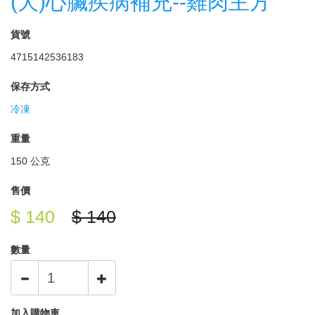
(犬)心臟疾病補充--雞肉主方
貨號
4715142536183
保存方式
冷凍
重量
150 公克
售價
$ 140
$ 140
數量
加入購物車