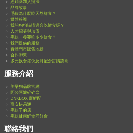
經銷商加入辦法
品牌故事
毛孩為什麼吃天然鮮食？
媒體報導
我的狗狗喵喵適合吃鮮食嗎？
人才招募與加盟
毛孩一餐要吃多少鮮食？
我們提供的服務
實體門市販售地點
合作聯繫
多元飲食搭伙及月配盒訂購說明
服務介紹
美樂狗品牌官網
阿公阿嬤碎碎念
DNKBOX 寵鮮配
寵安快易通
毛孩子的店
毛孩健康鮮食同好會
聯絡我們