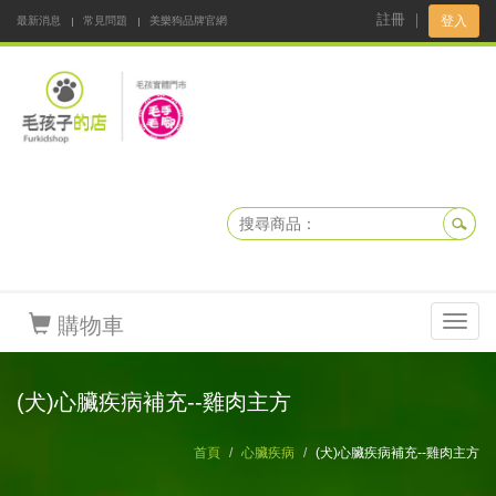
註冊
｜
登入
最新消息
常見問題
美樂狗品牌官網
阿公阿嬤碎碎念
DNKBOX 寵鮮配
寵安快易通
毛孩子的店
毛孩健康鮮食同好會
購物車
Toggl
navig
(犬)心臟疾病補充--雞肉主方
首頁
心臟疾病
(犬)心臟疾病補充--雞肉主方