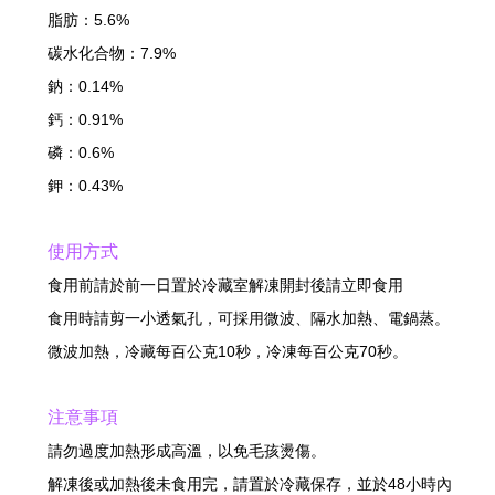
脂肪：5.6%
碳水化合物：7.9%
鈉：0.14%
鈣：0.91%
磷：0.6%
鉀：0.43%
使用方式
食用前請於前一日置於冷藏室解凍開封後請立即食用
食用時請剪一小透氣孔，可採用微波、隔水加熱、電鍋蒸。
微波加熱，冷藏每百公克10秒，冷凍每百公克70秒。
注意事項
請勿過度加熱形成高溫，以免毛孩燙傷。
解凍後或加熱後未食用完，請置於冷藏保存，並於48小時內